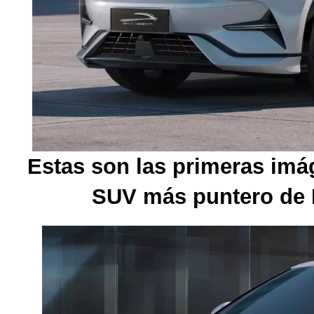
Estas son las primeras imág
SUV más puntero de B